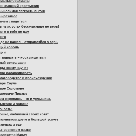
умытые брахманы
унывающий крестьянин
выносимая легкость бытия
выразимое
ачем стыдиться
в чьих устах бессмыслице не верь!
его я тебе не дам
чего
де не нашел – отправляйся в горы
щий король
щий
 задирать – носа лишиться
вый венец царя
да всему научит
жно балансировать
благородстве и происхождении
аре Сауле
царе Соломоне
царевиче Пираме
ем спросишь – то и услышишь
ьяконе и вороне
юность!
ошке, любившей своих котят
аленьком друге и большой услуге
анерах и еде
атеринском языке
меликстве Манду