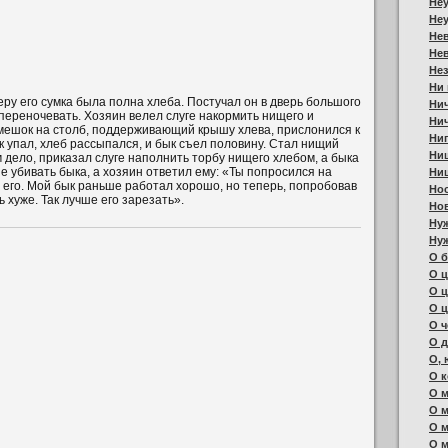
Не
Не
Не
Не
Нез
Ни 
еру его сумка была полна хлеба. Постучал он в дверь большого
Нич
переночевать. Хозяин велел слуге накормить нищего и
Ни
 мешок на столб, поддерживающий крышу хлева, прислонился к
Ниг
ок упал, хлеб рассыпался, и бык съел половину. Стал нищий
Ни
ем дело, приказал слуге наполнить торбу нищего хлебом, а быка
е убивать быка, а хозяин ответил ему: «Ты попросился на
Ни
е его. Мой бык раньше работал хорошо, но теперь, попробовав
Нос
 хуже. Так лучше его зарезать».
Но
Нуж
Ну
О 
О ц
О 
О 
О ч
О д
О, 
О к
О м
О м
О м
О 