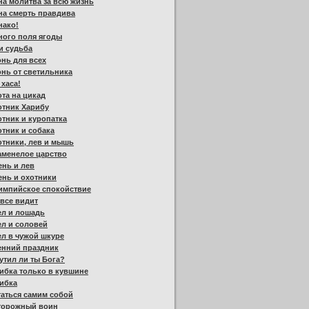
а молитва за всю жизнь
на смерть правдива
нако!
ного поля ягоды
и судьба
нь для всех
нь от светильника
 хаса!
та на цикад
отник Харибу
тник и куропатка
тник и собака
тники, лев и мышь
аменелое царство
нь и лев
нь и охотники
импийское спокойствие
все видит
ел и лошадь
л и соловей
л в чужой шкуре
енний праздник
тил ли ты Бога?
ибка только в кувшине
ибка
аться самим собой
торожный воин