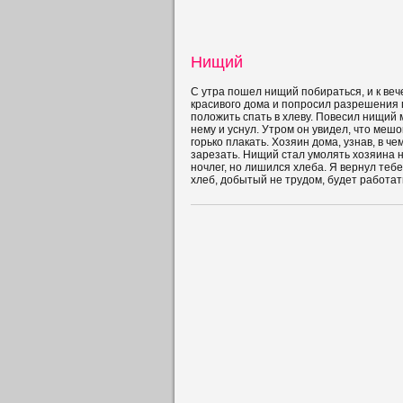
Нищий
С утра пошел нищий побираться, и к веч
красивого дома и попросил разрешения 
положить спать в хлеву. Повесил нищий
нему и уснул. Утром он увидел, что меш
горько плакать. Хозяин дома, узнав, в ч
зарезать. Нищий стал умолять хозяина н
ночлег, но лишился хлеба. Я вернул теб
хлеб, добытый не трудом, будет работать