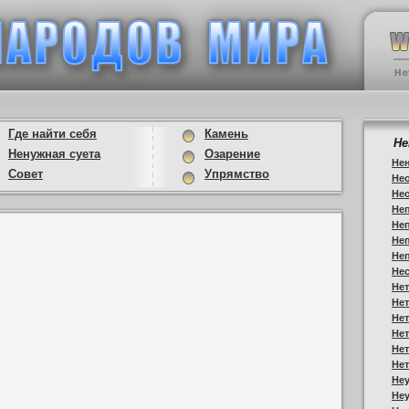
Где найти себя
Камень
Не
Ненужная суета
Озарение
Нен
Совет
Упрямство
Не
Не
Не
Не
Неп
Не
Нес
Нет
Нет
Нет
Нет
Нет
Нет
Не
Не