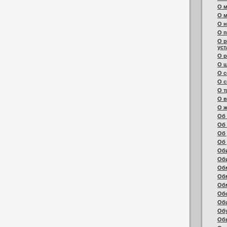
О м
О м
О 
О п
О р
уст
О 
О 
О с
О с
О т
О в
О ж
Об 
Об 
Об
Об
Об
Об
Об
Об
Об
Об
Об
Об
Об