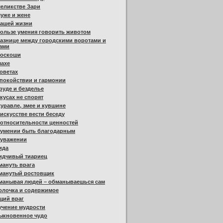
еликстве Зари
уже и жене
нашей жизни
ользе умения говорить животом
азнице между городскими воротами и
ами
роскоши
шахе
оветах
покойствии и гармонии
руде и безделье
кусах не спорят
уравле, змее и кувшине
искусстве вести беседу
относительности ценностей
 умении быть благодарным
 уважении
ида
идчивый тиариец
мануть врага
манутый ростовщик
манывая людей – обманываешься сам
олочка и содержимое
щий враг
учение мудрости
ыкновенное чудо