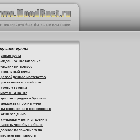
нужная суета
ужная суета
ожиданное наставление
ожиданный вопрос
понятливый слуга
превзойденное мастерство
ростительная слабость
простые горшки
мотря ни на что
 цветов – радуйся бутонам
 лекарства против меча
 на свете ничего постоянного
 огня без дыма
 смекалки – нет и спасения
 такого, чего бы не было
удобное положение тела
уместная пытливость