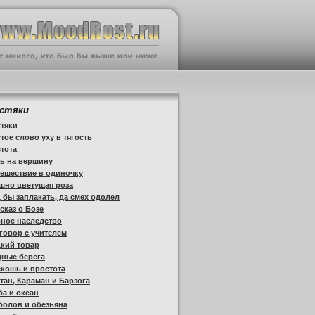
стяки
тяки
тое слово уху в тягость
тота
ь на вершину
ешествие в одиночку
шно цветущая роза
 бы заплакать, да смех одолел
сказ о Бозе
ное наследство
говор с учителем
кий товар
дные берега
кошь и простота
тан, Караман и Барзога
а и океан
болов и обезьяна