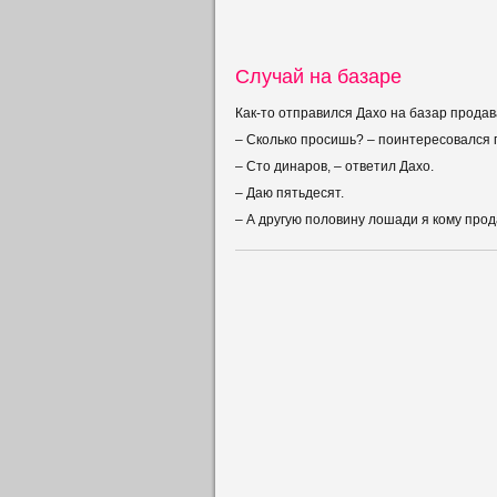
Случай на базаре
Как-то отправился Дахо на базар продав
– Сколько просишь? – поинтересовался 
– Сто динаров, – ответил Дахо.
– Даю пятьдесят.
– А другую половину лошади я кому про