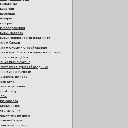
ла красоты
ла мысли
ла сердца
ла веры
ла веры
ла воображения
льный человек
ьный ястреб прячет свои когти
зка о Хирати
зка о юноше и старой орлице
зка о трех братьях и прекрасной пери
лонись перед Ним
лько рыб в океане
ежет зубов сушеной сардинки
яга и Ангел Смерти
ромность до поры
пая жена
пой, еще скупее...
ва Аллаху!
епой
ва созрела
оистый песок
он и мельник
ва ничего не значат
чай на базаре
чай на мельнице