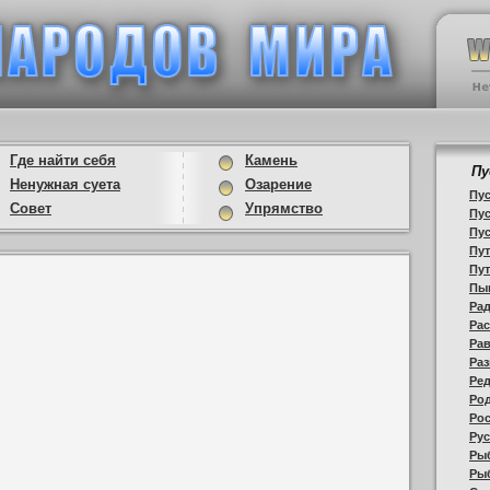
Где найти себя
Камень
Пу
Ненужная суета
Озарение
Пус
Совет
Упрямство
Пус
Пус
Пут
Пут
Пы
Рад
Рас
Рав
Раз
Ред
Ро
Рос
Рус
Рыб
Ры