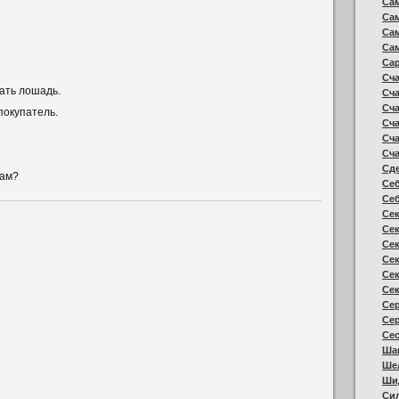
Сам
Сам
Са
Са
Сар
Сча
ать лошадь.
Сча
Сча
покупатель.
Сча
Сч
Сч
Сд
дам?
Себ
Се
Сек
Се
Се
Сек
Сек
Сек
Сер
Сер
Сес
Ша
Ше
Ши
Сил