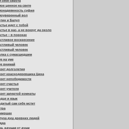
 себе сирота
ое ценное на свете
монадеянность суфия
моуверенный вол
тин и Балул
стье идет с тобой
стье в нас, а не вокруг да около
стье – в пороках
стливое воскресение
астливый человек
астливый человек
елка с сумасшедшим
е на уме
бе внимай
рет долголетия
крет краснодеревщика Цина
крет непобедимости
рет счастья
рет учителя
рет запертой комнаты
дце и язык
дитый сам себе мстит
тра
миршах
луха душ древних людей
дда
а, идущая от души