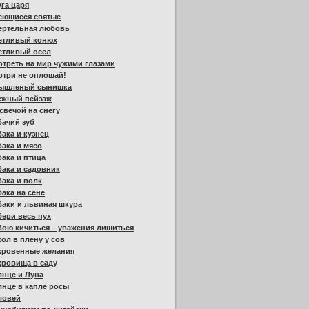
га царя
еющиеся святые
ертельная любовь
етливый конюх
етливый осел
треть на мир чужими глазами
отри не оплошай!
ышленый сынишка
ежный пейзаж
свечой на снегу
ачий зуб
ака и кузнец
ака и мясо
ака и птица
ака и садовник
ака и волк
ака на сене
аки и львиная шкура
ери весь пух
ою кичиться – уважения лишиться
ол в плену у сов
кровенные желания
кровища в саду
нце и Луна
нце в капле росы
ловей