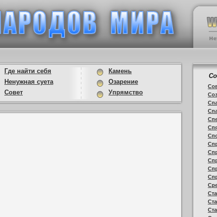
Где найти себя
Камень
С
Ненужная суета
Озарение
Со
Совет
Упрямство
Соз
Спа
Спа
Спе
Сп
Сп
Спр
Сп
Сп
Спр
Спр
Сре
Ст
Ста
Ста