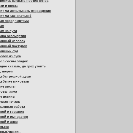
регись плевать против ветра
хи и проза
ит ли испытывать отвращение
ит ли зазнаваться?
ах перед чертями
рах
ах на пути
ана бессмертия
ранный человек
ранный поступок
рашный суд
елок из лука
ол сосны гладок
дно сказать, да грех утоить
 зверей
дьба грешной души
дьбы не миновать
ие листья
овая зима
ет истины
тлая печаль
ященная работа
той и грешник
той и император
той и змея
ятыня
инья?лекарь