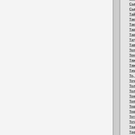
Сы
Сы
Тай
Так
Так
Тар
Та
Та
Та
Те
Тен
Тяж
Тяж
Ти
То,
Точ
Тол
Тол
Тон
Топ
Тор
То
Тот
Тот
Тра
Тре