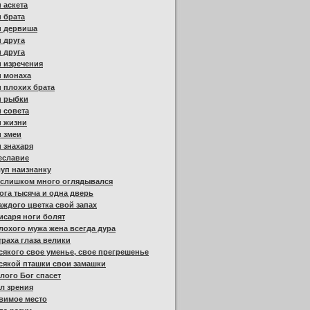
 аскета
 брата
и дервиша
 друга
 друга
 изречения
и монаха
 плохих брата
и рыбки
 совета
и жизни
 змеи
 знахаря
еславие
уп наизнанку
 слишком много оглядывался
ога тысяча и одна дверь
аждого цветка свой запах
исаря ноги болят
лохого мужа жена всегда дура
траха глаза велики
сякого свое уменье, свое прегрешенье
сякой пташки свои замашки
лого Бог спасет
л зрения
вимое место