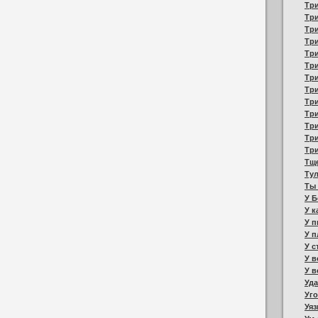
Три
Три
Тр
Три
Три
Три
Тр
Три
Тр
Три
Тр
Три
Три
Тщ
Тул
Ты
У Б
У к
У п
У п
У с
У в
У в
Уда
Уго
Уяз