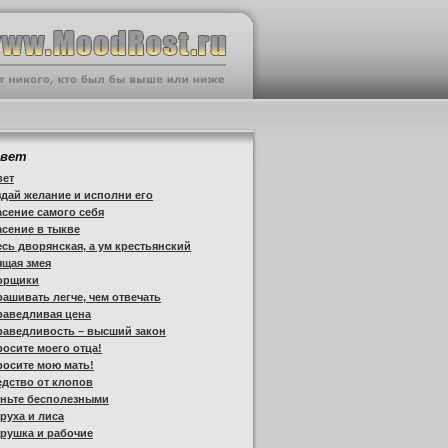
овет
вет
дай желание и исполни его
сение самого себя
сение в тыкве
сь дворянская, а ум крестьянский
ящая змея
орщики
ашивать легче, чем отвечать
раведливая цена
раведливость – высший закон
осите моего отца!
осите мою мать!
дство от клопов
аньте бесполезными
руха и лиса
рушка и рабочие