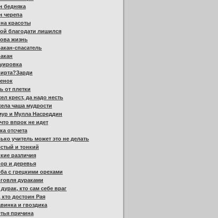
н бедняка
н черепа
на красоты
ой благодати лишился
ова жизнь
акан-спасатель
ракан
туировка
вирта?Зарди
ленок
ь от плетки
ел крест, да надо несть
ела чаша мудрости
мур и Мулла Насреддин
 что впрок не идет
ка отсчета
ько учитель может это не делать
стый и тонкий
кие различия
ор и деревья
ба с грецкими орехами
рговля дураками
 дурак, кто сам себе враг
, кто достоин Рая
винка и гвоздика
тья причина