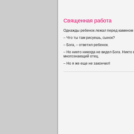
Священная работа
Однажды ребенок лежал перед камином и 
– Что ты там рисуешь, сынок?
– Бога, – ответил ребенок.
– Но никто никогда не видел Бога. Никто 
многознающий отец.
– Но я же еще не закончил!