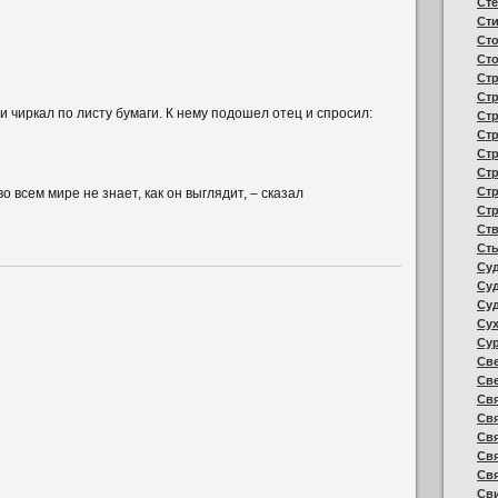
Сте
Сти
Сто
Сто
Стр
Ст
чиркал по листу бумаги. К нему подошел отец и спросил:
Стр
Стр
Ст
Ст
Ст
во всем мире не знает, как он выглядит, – сказал
Стр
Ств
Сты
Суд
Су
Су
Сух
Сур
Св
Све
Св
Свя
Свя
Свя
Св
Св